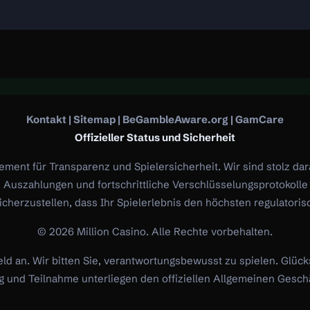
Kontakt
|
Sitemap
|
BeGambleAware.org
|
GamCare
Offizieller Status und Sicherheit
ement für Transparenz und Spielersicherheit. Wir sind stolz dara
lle Auszahlungen und fortschrittliche Verschlüsselungsprotokoll
herzustellen, dass Ihr Spielerlebnis den höchsten regulatoris
© 2026 Million Casino. Alle Rechte vorbehalten.
ld an. Wir bitten Sie, verantwortungsbewusst zu spielen. Glück
ng und Teilnahme unterliegen den offiziellen Allgemeinen Gesc